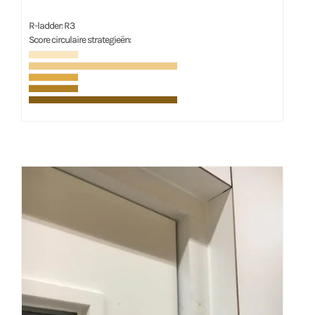
R-ladder: R3
Score circulaire strategieën: