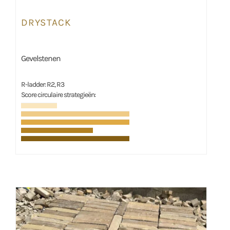
DRYSTACK
Gevelstenen
R-ladder: R2, R3
Score circulaire strategieën: