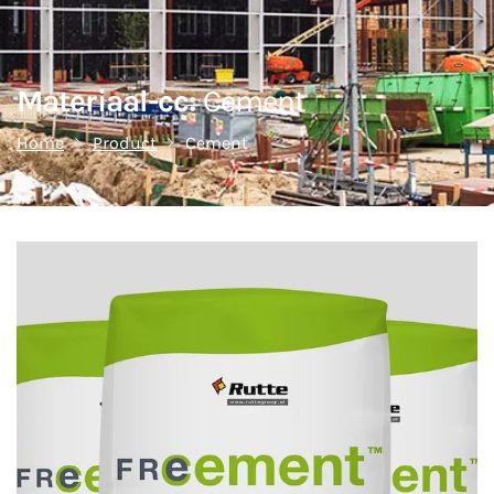
Materiaal-cc:
Cement
Home
Product
Cement