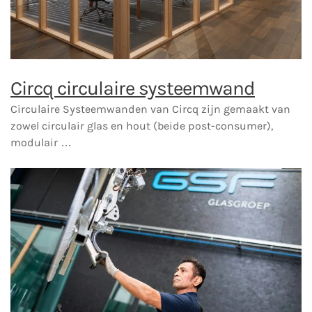
Circq circulaire systeemwand
Circulaire Systeemwanden van Circq zijn gemaakt van
zowel circulair glas en hout (beide post-consumer),
modulair …