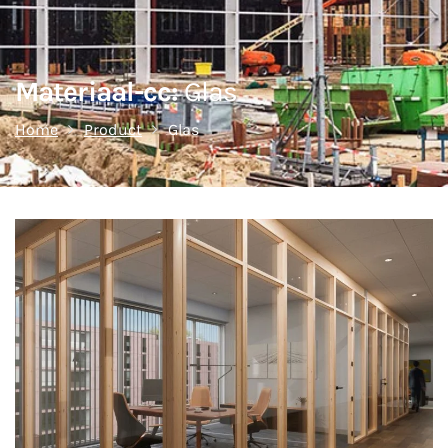
Materiaal-cc:
Glas
Home
Product
Glas