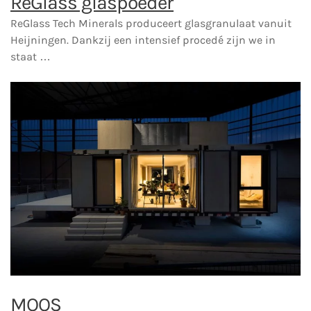
ReGlass glaspoeder
ReGlass Tech Minerals produceert glasgranulaat vanuit
Heijningen. Dankzij een intensief procedé zijn we in
staat …
MOOS