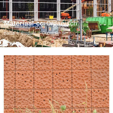
Materiaal-cc:
Organisch
Home
Product
Organisch