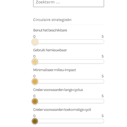
Benut het beschikbare
0
5
Gebruik hernieuwbaar
0
5
Minimaliseer milieu-impact
0
5
Creëer voorwaarden lange cyclus
0
5
Creëer voorwaarden toekomstige cycli
0
5