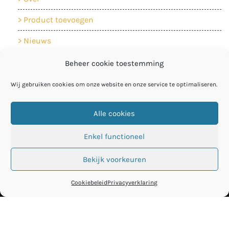
Product toevoegen
Nieuws
Contact
Beheer cookie toestemming
Cookiebeleid
Wij gebruiken cookies om onze website en onze service te optimaliseren.
Privacyverklaring
Alle cookies
Enkel functioneel
Bekijk voorkeuren
Cookiebeleid
Privacyverklaring
© De Circulaire Bouwcatalogus
Privacyverklaring