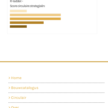
R-ladder: -
Score circulaire strategieën:
Home
Bouwcatalogus
Circulair
Over