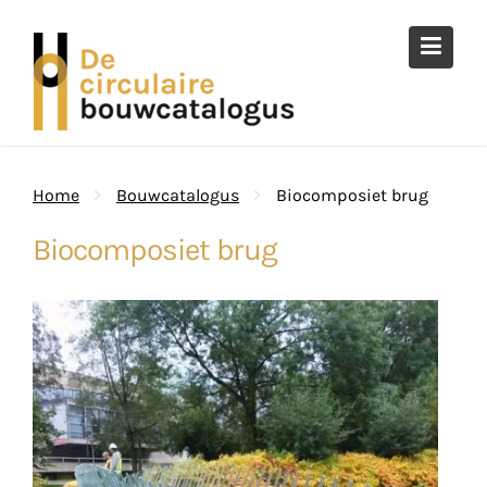
Ga
naar
de
inhoud
Home
Bouwcatalogus
Biocomposiet brug
Biocomposiet brug