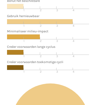
Benut het beschikbare
1
2
3
4
Gebruik hernieuwbaar
1
2
3
4
Minimaliseer milieu-impact
1
2
3
4
Creëer voorwaarden lange cyclus
1
2
3
4
Creëer voorwaarden toekomstige cycli
1
2
3
4