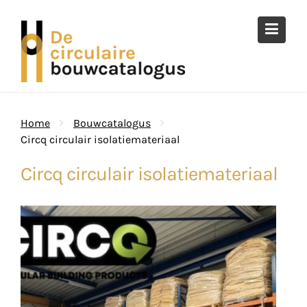
Ga
naar
de
inhoud
Home
Bouwcatalogus
Circq circulair isolatiemateriaal
Circq circulair isolatiemateriaal