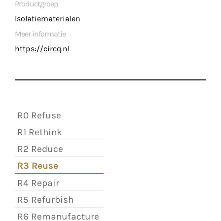
Productgroep
Isolatiematerialen
Meer informatie
https://circq.nl
R0 Refuse
R1 Rethink
R2 Reduce
R3 Reuse
R4 Repair
R5 Refurbish
R6 Remanufacture