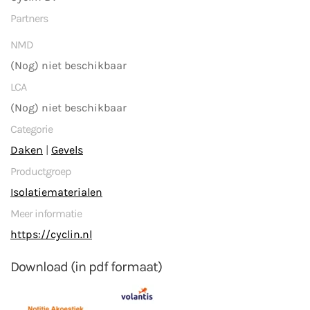
Partners
NMD
(Nog) niet beschikbaar
LCA
(Nog) niet beschikbaar
Categorie
Daken
|
Gevels
Productgroep
Isolatiematerialen
Meer informatie
https://cyclin.nl
Download (in pdf formaat)