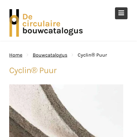
Ga
naar
de
inhoud
Home
Bouwcatalogus
Cyclin® Puur
Cyclin® Puur