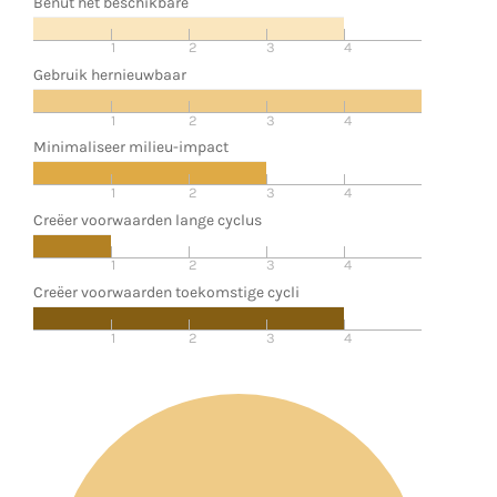
Benut het beschikbare
1
2
3
4
Gebruik hernieuwbaar
1
2
3
4
Minimaliseer milieu-impact
1
2
3
4
Creëer voorwaarden lange cyclus
1
2
3
4
Creëer voorwaarden toekomstige cycli
1
2
3
4