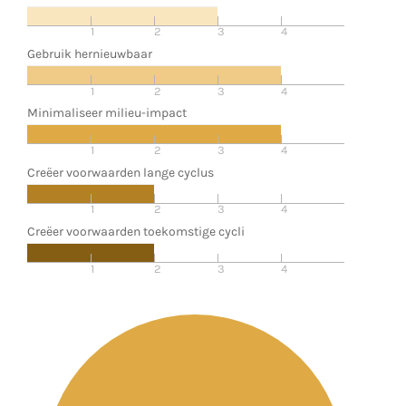
1
2
3
4
Gebruik hernieuwbaar
1
2
3
4
Minimaliseer milieu-impact
1
2
3
4
Creëer voorwaarden lange cyclus
1
2
3
4
Creëer voorwaarden toekomstige cycli
1
2
3
4