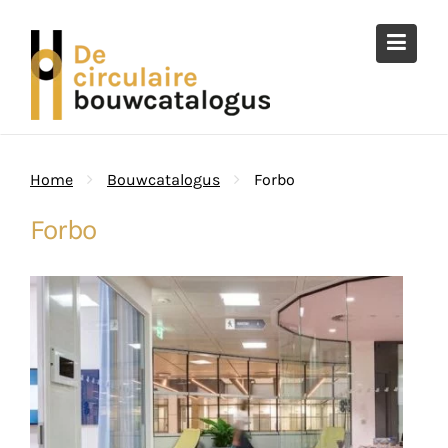
Ga
naar
de
inhoud
Home
Bouwcatalogus
Forbo
Forbo