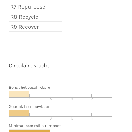
R7 Repurpose
R8 Recycle
R9 Recover
Circulaire kracht
Benut het beschikbare
1
2
3
4
Gebruik hernieuwbaar
1
2
3
4
Minimaliseer milieu-impact