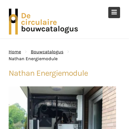
Ga
naar
de
inhoud
Home
Bouwcatalogus
Nathan Energiemodule
Nathan Energiemodule