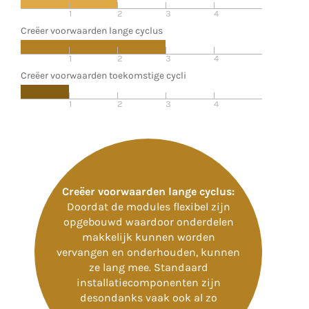
1
2
3
4
Creëer voorwaarden lange cyclus
1
2
3
4
Creëer voorwaarden toekomstige cycli
1
2
3
4
Creëer voorwaarden lange cyclus:
Doordat de modules flexibel zijn
opgebouwd waardoor onderdelen
makkelijk kunnen worden
vervangen en onderhouden, kunnen
ze lang mee. Standaard
installatiecomponenten zijn
desondanks vaak ook al zo