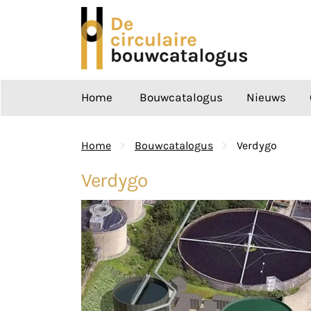
Ga
naar
de
inhoud
Home
Bouwcatalogus
Nieuws
Home
Bouwcatalogus
Verdygo
Verdygo