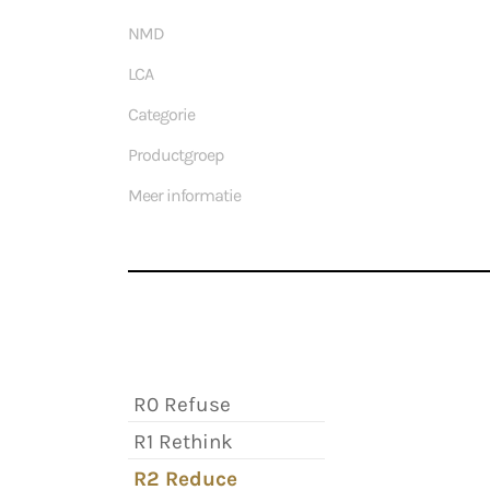
NMD
LCA
Categorie
Productgroep
Meer informatie
R0 Refuse
R1 Rethink
R2 Reduce