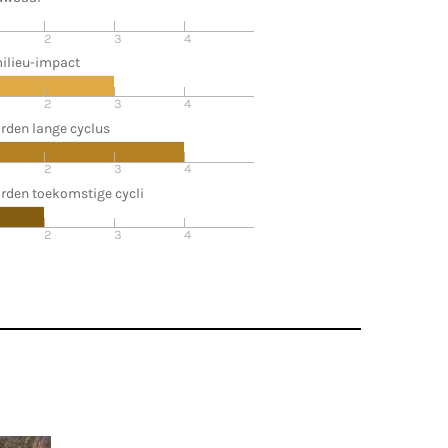
2
3
4
ilieu-impact
2
3
4
rden lange cyclus
2
3
4
rden toekomstige cycli
2
3
4