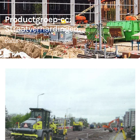
Productgroep-cc:
Straatverhardingen
Home
Straatverhardingen