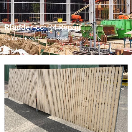
Rladder-cc:
R4 Repair
Home
Product
R4 Repair