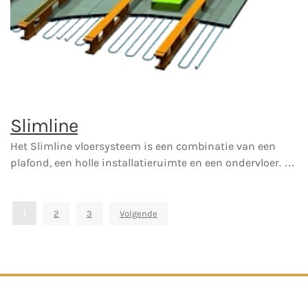
Slimline
Het Slimline vloersysteem is een combinatie van een
plafond, een holle installatieruimte en een ondervloer. …
Berichten
1
2
3
Volgende
paginering