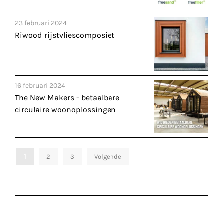
23 februari 2024
Riwood rijstvliescomposiet
16 februari 2024
The New Makers - betaalbare
circulaire woonoplossingen
Berichten
1
2
3
Volgende
paginering