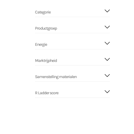
Categorie
Productgroep
Energie
Marktrijpheid
Samenstelling materialen
R Ladder score