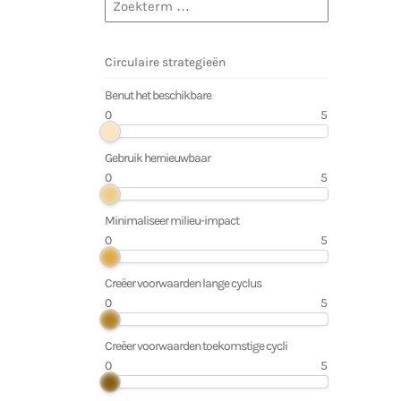
Benut het beschikbare
0
5
Gebruik hernieuwbaar
0
5
Minimaliseer milieu-impact
0
5
Creëer voorwaarden lange cyclus
0
5
Creëer voorwaarden toekomstige cycli
0
5